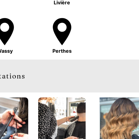
Livière
assy
Perthes
tations