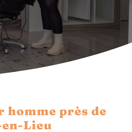
r homme près de
s-en-Lieu