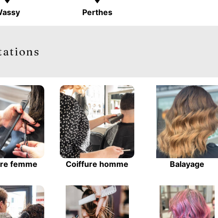
assy
Perthes
tations
ure femme
Coiffure homme
Balayage