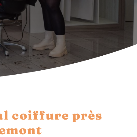
l coiffure près
vemont