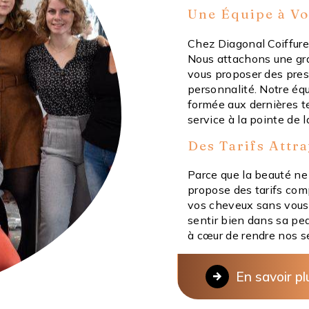
Une Équipe à Vo
Chez Diagonal Coiffure, 
Nous attachons une gr
vous proposer des pres
personnalité. Notre é
formée aux dernières te
service à la pointe de 
Des Tarifs Attr
Parce que la beauté ne 
propose des tarifs com
vos cheveux sans vous 
sentir bien dans sa pe
à cœur de rendre nos se
En savoir pl