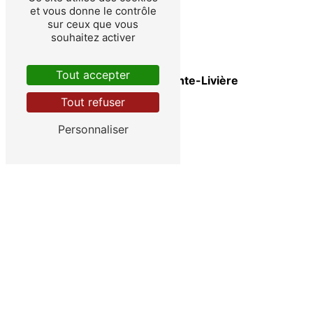
et vous donne le contrôle
sur ceux que vous
souhaitez activer
Tout accepter
Eclaron-Braucourt-Sainte-Livière
Tout refuser
Personnaliser
Roches-sur-Marne
Bayard-sur-Marne