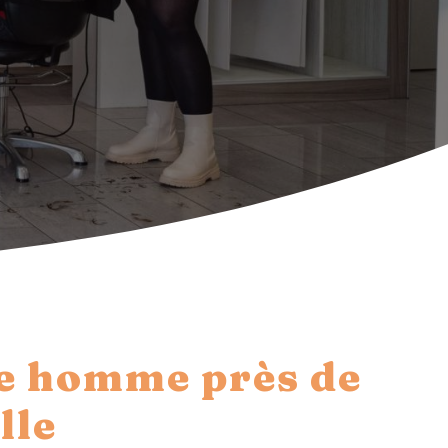
e homme près de
lle