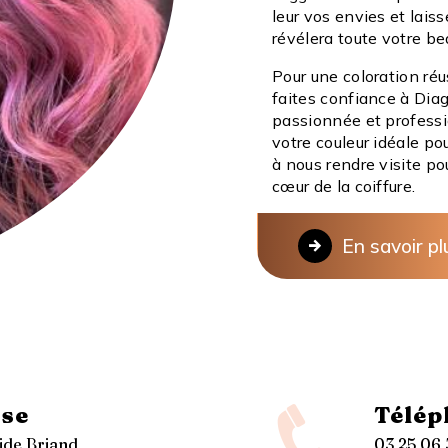
leur vos envies et laiss
révélera toute votre be
Pour une coloration réu
faites confiance à Diag
passionnée et profess
votre couleur idéale po
à nous rendre visite po
cœur de la coiffure.
En savoir pl
se
Télép
tide Briand
03 25 06 