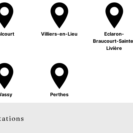
lcourt
Villiers-en-Lieu
Eclaron-
Braucourt-Saint
Livière
assy
Perthes
tations